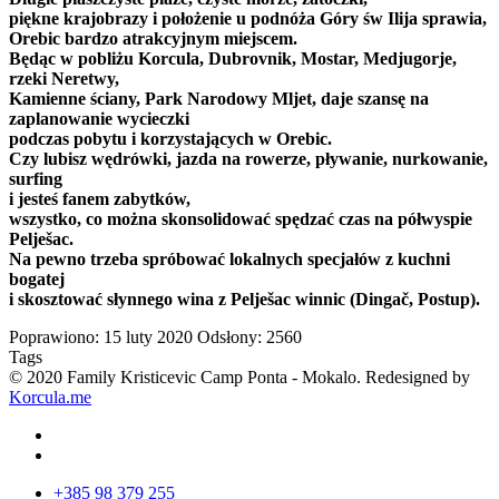
piękne krajobrazy
i położenie
u podnóża
Góry
św
Ilija
sprawia,
Orebic
bardzo
atrakcyjnym miejscem
.
Będąc
w pobliżu
Korcula
, Dubrovnik,
Mostar
, Medjugorje
,
rzeki Neretwy
,
Kamienne ściany
,
Park Narodowy Mljet
,
daje szansę
na
zaplanowanie
wycieczki
podczas pobytu
i
korzystających w
Orebic.
Czy
lubisz
wędrówki
, jazda na rowerze
, pływanie
, nurkowanie,
surfing
i jesteś
fanem
zabytków
,
wszystko, co
można skonsolidować
spędzać czas
na półwyspie
Pelješac
.
Na pewno trzeba
spróbować lokalnych
specjałów z
kuchni
bogatej
i skosztować
słynnego
wina z
Pelješac
winnic
(
Dingač
,
Postup
)
.
Poprawiono: 15 luty 2020
Odsłony: 2560
Tags
© 2020 Family Kristicevic Camp Ponta - Mokalo. Redesigned by
Korcula.me
+385 98 379 255