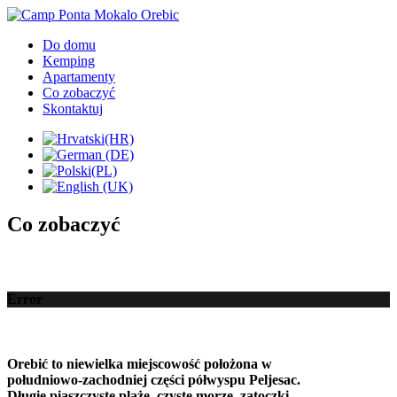
Do domu
Kemping
Apartamenty
Co zobaczyć
Skontaktuj
Co zobaczyć
Error
Orebić to
niewielka miejscowość położona
w
południowo-zachodniej części
półwyspu Peljesac
.
Długie
piaszczyste plaże,
czyste morze
,
zatoczki
,