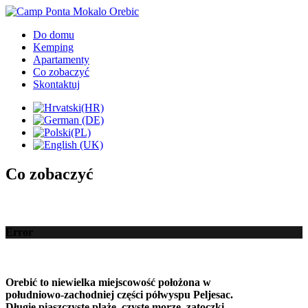
Do domu
Kemping
Apartamenty
Co zobaczyć
Skontaktuj
Co zobaczyć
Error
Orebić to
niewielka miejscowość położona
w
południowo-zachodniej części
półwyspu Peljesac
.
Długie
piaszczyste plaże,
czyste morze
,
zatoczki
,