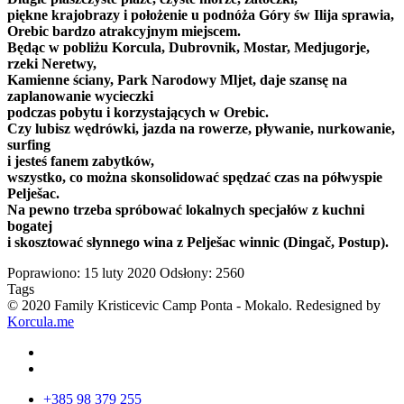
piękne krajobrazy
i położenie
u podnóża
Góry
św
Ilija
sprawia,
Orebic
bardzo
atrakcyjnym miejscem
.
Będąc
w pobliżu
Korcula
, Dubrovnik,
Mostar
, Medjugorje
,
rzeki Neretwy
,
Kamienne ściany
,
Park Narodowy Mljet
,
daje szansę
na
zaplanowanie
wycieczki
podczas pobytu
i
korzystających w
Orebic.
Czy
lubisz
wędrówki
, jazda na rowerze
, pływanie
, nurkowanie,
surfing
i jesteś
fanem
zabytków
,
wszystko, co
można skonsolidować
spędzać czas
na półwyspie
Pelješac
.
Na pewno trzeba
spróbować lokalnych
specjałów z
kuchni
bogatej
i skosztować
słynnego
wina z
Pelješac
winnic
(
Dingač
,
Postup
)
.
Poprawiono: 15 luty 2020
Odsłony: 2560
Tags
© 2020 Family Kristicevic Camp Ponta - Mokalo. Redesigned by
Korcula.me
+385 98 379 255