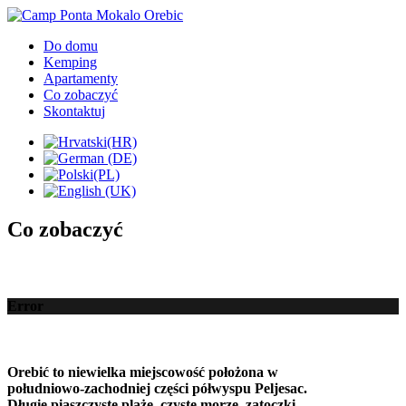
Do domu
Kemping
Apartamenty
Co zobaczyć
Skontaktuj
Co zobaczyć
Error
Orebić to
niewielka miejscowość położona
w
południowo-zachodniej części
półwyspu Peljesac
.
Długie
piaszczyste plaże,
czyste morze
,
zatoczki
,