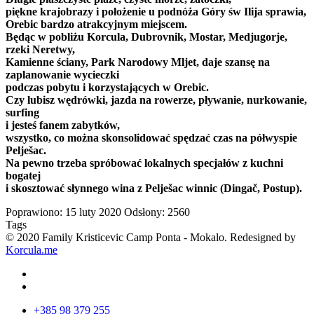
piękne krajobrazy
i położenie
u podnóża
Góry
św
Ilija
sprawia,
Orebic
bardzo
atrakcyjnym miejscem
.
Będąc
w pobliżu
Korcula
, Dubrovnik,
Mostar
, Medjugorje
,
rzeki Neretwy
,
Kamienne ściany
,
Park Narodowy Mljet
,
daje szansę
na
zaplanowanie
wycieczki
podczas pobytu
i
korzystających w
Orebic.
Czy
lubisz
wędrówki
, jazda na rowerze
, pływanie
, nurkowanie,
surfing
i jesteś
fanem
zabytków
,
wszystko, co
można skonsolidować
spędzać czas
na półwyspie
Pelješac
.
Na pewno trzeba
spróbować lokalnych
specjałów z
kuchni
bogatej
i skosztować
słynnego
wina z
Pelješac
winnic
(
Dingač
,
Postup
)
.
Poprawiono: 15 luty 2020
Odsłony: 2560
Tags
© 2020 Family Kristicevic Camp Ponta - Mokalo. Redesigned by
Korcula.me
+385 98 379 255