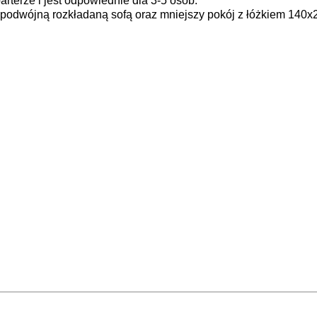
rterze i jest odpowiednie dla 3-5 osób.
 podwójną rozkładaną sofą oraz mniejszy pokój z łóżkiem 140x2