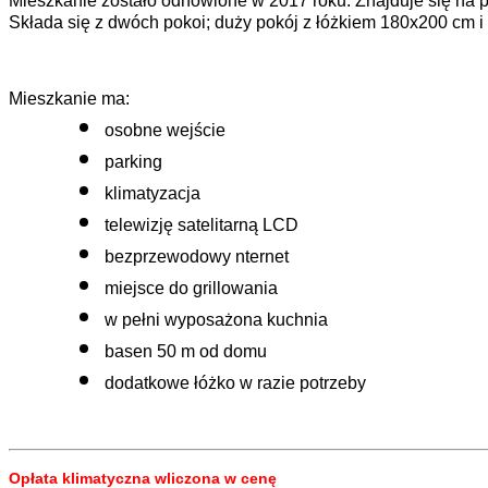
Mieszkanie zostało odnowione w 2017 roku. Znajduje się na pa
Składa się z dwóch pokoi; duży pokój z łóżkiem 180x200 cm i
Mieszkanie ma:
osobne wejście
parking
klimatyzacja 
telewizję satelitarną LCD
bezprzewodowy nternet
miejsce do grillowania
w pełni wyposażona kuchnia
basen 50 m od domu
dodatkowe łóżko w razie potrzeby
Opłata klimatyczna wliczona w cenę