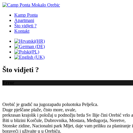
Kamp Ponta
Apartmani
Što vidjeti ?
Kontakt
Što vidjeti ?
Error
Orebić je
gradić
na jugozapadu
poluotoka
Pelješca
.
Duge
pješčane plaže
, čisto more,
uvale
,
prekrasan krajolik
i položaj
u podnožju
brda Sv
Ilije
čini
Orebić
vrlo
Biti
u blizini
Korčule
,
Dubrovnika
, Mostara,
Međugorja
,
Neretve
,
Stonske zidine
,
Nacionalni park Mljet
,
daje vam
priliku
za planiranje
boraveći
i uživajte u
u Orebiću
.