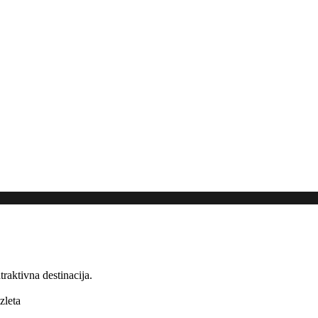
atraktivna
destinacija
.
izleta