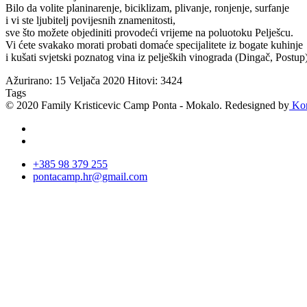
Bilo da
volite
planinarenje
,
biciklizam
, plivanje
, ronjenje
, surfanje
i vi ste
ljubitelj
povijesnih
znamenitosti
,
sve što
možete objediniti
provodeći vrijeme
na
poluotoku Pelješcu
.
Vi ćete svakako
morati
probati domaće specijalitete
iz
bogate
kuhinje
i
kušati
svjetski poznatog
vina
iz
peljeških vinograda
(Dingač
,
Postup
Ažurirano: 15 Veljača 2020
Hitovi: 3424
Tags
© 2020 Family Kristicevic Camp Ponta - Mokalo. Redesigned by
Kor
+385 98 379 255
pontacamp.hr@gmail.com