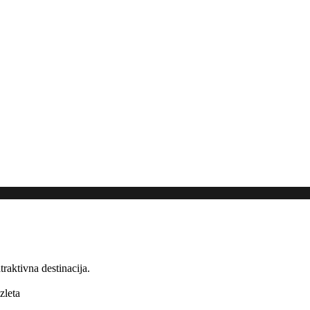
atraktivna
destinacija
.
izleta