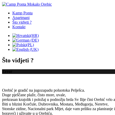
Kamp Ponta
Apartmani
Što vidjeti ?
Kontakt
Što vidjeti ?
Error
Orebić je
gradić
na jugozapadu
poluotoka
Pelješca
.
Duge
pješčane plaže
, čisto more,
uvale
,
prekrasan krajolik
i položaj
u podnožju
brda Sv
Ilije
čini
Orebić
vrlo
Biti
u blizini
Korčule
,
Dubrovnika
, Mostara,
Međugorja
,
Neretve
,
Stonske zidine
,
Nacionalni park Mljet
,
daje vam
priliku
za planiranje
boraveći
i uživajte u
u Orebiću
.