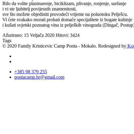
Bilo da
volite
planinarenje
,
biciklizam
, plivanje
, ronjenje
, surfanje
i vi ste
ljubitelj
povijesnih
znamenitosti
,
sve što
možete objediniti
provodeći vrijeme
na
poluotoku Pelješcu
.
Vi ćete svakako
morati
probati domaće specijalitete
iz
bogate
kuhinje
i
kušati
svjetski poznatog
vina
iz
peljeških vinograda
(Dingač
,
Postup
Ažurirano: 15 Veljača 2020
Hitovi: 3424
Tags
© 2020 Family Kristicevic Camp Ponta - Mokalo. Redesigned by
Kor
+385 98 379 255
pontacamp.hr@gmail.com