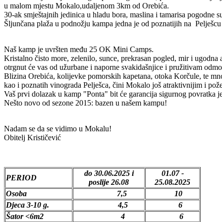
u malom mjestu Mokalo,udaljenom 3km od Orebića.
30-ak smještajnih jedinica u hladu bora, maslina i tamarisa pogodne su
Šljunčana plaža u podnožju kampa jedna je od poznatijih na Pelješcu p
Naš kamp je uvršten među 25 OK Mini Camps.
Kristalno čisto more, zelenilo, sunce, prekrasan pogled, mir i ugodna 
otrgnut će vas od užurbane i naporne svakidašnjice i pružitivam odmo
Blizina Orebića, kolijevke pomorskih kapetana, otoka Korčule, te mno
kao i poznatih vinograda Pelješca, čini Mokalo još atraktivnijim i požel
Vaš prvi dolazak u kamp "Ponta"
bit će garancija sigurnog povratka je
Nešto novo od sezone 2015: bazen u našem kampu!
Nadam se da se vidimo u Mokalu!
Obitelj
Krističević
do 30.06.2025 i
01.07 -
PERIOD
poslije
26.08
25.08.2025
Osoba
7,5
10
Djeca 3-10 g.
4,5
6
Šator <6m2
4
6