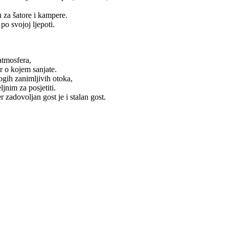
 za šatore i kampere.
o svojoj ljepoti.
atmosfera,
r o kojem sanjate.
gih zanimljivih otoka,
jnim za posjetiti.
r zadovoljan gost je i stalan gost.