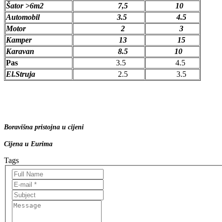
Šator >6m2
7,5
10
Automobil
3.5
4.5
Motor
2
3
Kamper
13
15
Karavan
8.5
10
Pas
3.5
4.5
El.Struja
2.5
3.5
Boravišna pristojna u cijeni
Cijena u Eurima
Tags