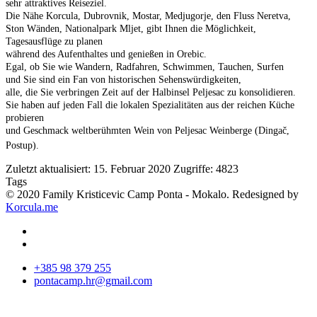
sehr attraktives
Reiseziel.
Die Nähe
Korcula
, Dubrovnik,
Mostar,
Medjugorje
,
den Fluss Neretva
,
Ston
Wänden,
Nationalpark Mljet
,
gibt Ihnen die Möglichkeit
,
Tagesausflüge
zu planen
während des Aufenthaltes
und
genießen
in Orebic
.
Egal, ob Sie
wie Wandern, Radfahren
, Schwimmen, Tauchen, Surfen
und Sie sind
ein Fan von
historischen Sehenswürdigkeiten
,
alle
, die Sie
verbringen Zeit
auf der Halbinsel Peljesac
zu konsolidieren.
Sie haben
auf jeden Fall
die lokalen Spezialitäten
aus der reichen
Küche
probieren
und Geschmack
weltberühmten
Wein von
Peljesac
Weinberge
(
Dingač,
Postup
).
Zuletzt aktualisiert: 15. Februar 2020
Zugriffe: 4823
Tags
© 2020 Family Kristicevic Camp Ponta - Mokalo. Redesigned by
Korcula.me
+385 98 379 255
pontacamp.hr@gmail.com