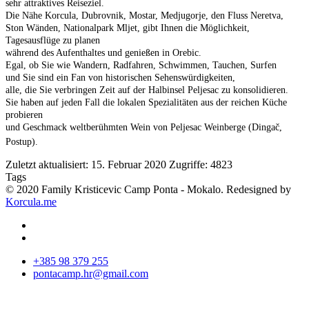
sehr attraktives
Reiseziel.
Die Nähe
Korcula
, Dubrovnik,
Mostar,
Medjugorje
,
den Fluss Neretva
,
Ston
Wänden,
Nationalpark Mljet
,
gibt Ihnen die Möglichkeit
,
Tagesausflüge
zu planen
während des Aufenthaltes
und
genießen
in Orebic
.
Egal, ob Sie
wie Wandern, Radfahren
, Schwimmen, Tauchen, Surfen
und Sie sind
ein Fan von
historischen Sehenswürdigkeiten
,
alle
, die Sie
verbringen Zeit
auf der Halbinsel Peljesac
zu konsolidieren.
Sie haben
auf jeden Fall
die lokalen Spezialitäten
aus der reichen
Küche
probieren
und Geschmack
weltberühmten
Wein von
Peljesac
Weinberge
(
Dingač,
Postup
).
Zuletzt aktualisiert: 15. Februar 2020
Zugriffe: 4823
Tags
© 2020 Family Kristicevic Camp Ponta - Mokalo. Redesigned by
Korcula.me
+385 98 379 255
pontacamp.hr@gmail.com