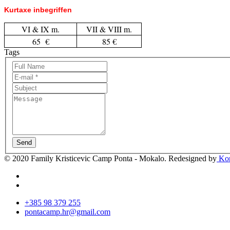
Kurtaxe inbegriffen
VI & IX m.
VII & VIII m.
65 €
85 €
Tags
Send
© 2020 Family Kristicevic Camp Ponta - Mokalo. Redesigned by
Kor
+385 98 379 255
pontacamp.hr@gmail.com